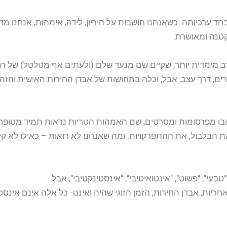
ערכיותה. כשאנחנו חושבות על היריון, לידה, אימהות, אנחנו מדמ
קטנה ומאושרת.
רב מימדית יותר, שקיים שם מנעד שלם (ולעתים אף מטלטל) של ר
ם, דרך עצב, אבל, וכלה בתחושות של אבדן החירות האישית והזה
ובו מפרסומות ומסרטים, שם האמהות הטריות נראות תמיד מטופחות
 הבלבול, את ההתפרקויות. ומה שאנחנו לא רואות – כאילו לא קיי
", "פשוט", "אינטואיטיבי", "אינסטינקטיבי", אבל
חריות, אבדן החירות, הזמן הזוגי שהיה ואיננו- כל אלה אינם אינס